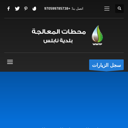
اتصل بنا:
+970599785738
سجل الزيارات