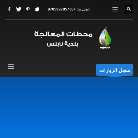
+970599785738
اتصل بنا:
سجل الزيارات