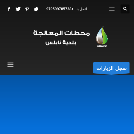
اتصل بنا:
+970599785738
سجل الزيارات