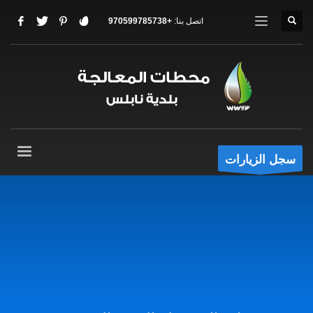
اتصل بنا:
+970599785738
سجل الزيارات