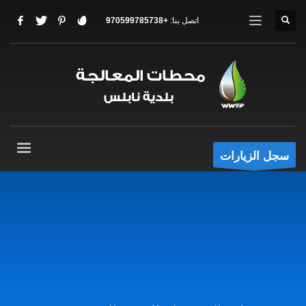
اتصل بنا:
+970599785738
سجل الزيارات