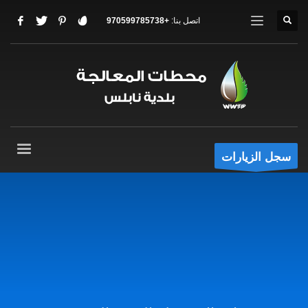
اتصل بنا:
+970599785738
سجل الزيارات