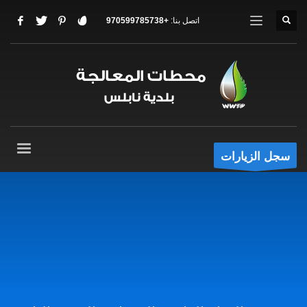
اتصل بنا:
+970599785738
سجل الزيارات