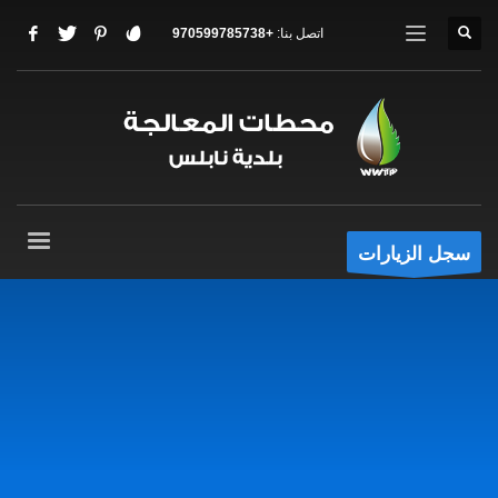
اتصل بنا:
+970599785738
سجل الزيارات