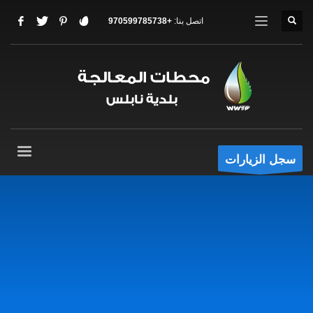
اتصل بنا:
+970599785738
سجل الزيارات