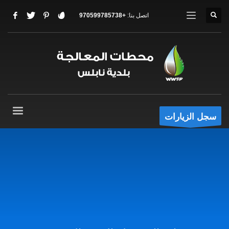
اتصل بنا:
+970599785738
سجل الزيارات