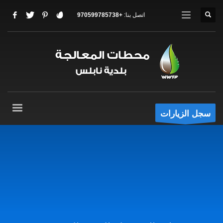
اتصل بنا:
+970599785738
سجل الزيارات