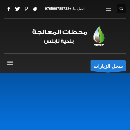
اتصل بنا:
+970599785738
سجل الزيارات