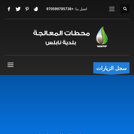
اتصل بنا:
+970599785738
سجل الزيارات