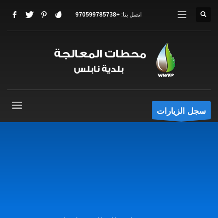
اتصل بنا:
+970599785738
سجل الزيارات