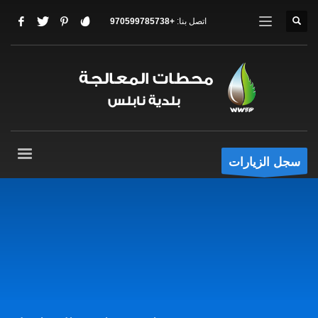
اتصل بنا:
+970599785738
سجل الزيارات