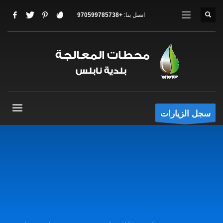
اتصل بنا:
+970599785738
سجل الزيارات