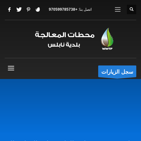
اتصل بنا:
+970599785738
سجل الزيارات