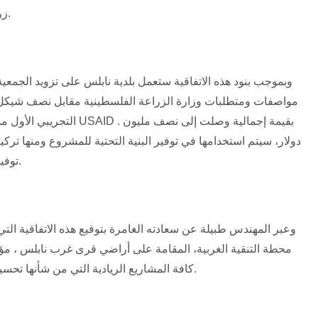
زراعي، مع جمعية دير شرف التعاونية الزراعية.
وبموجب بنود هذه الاتفاقية ستعمل بلدية نابلس على تزويد الجمعي
مواصفات ومتطلبات وزارة الزراعة الفلسطينية مقابل نصف شيكل ل
التجريبي الأول ممول من قبل ا
دولار، سيتم استخدامها في توفير البنية التحتية للمشروع ومنها تر
توفير الآليات والآشتال الزراعية اللازمة للمشروع.
وعبر المهندس طبيلة عن سعادته الغامرة بتوقيع هذه الاتفاقية ال
محطة التنقية الغربية، المقامة على أراضي قرى غرب نابلس ، مؤك
كافة المشاريع الريادية التي من شأنها تحسين الواقع البيئي والزراعي في محافظة نابلس.