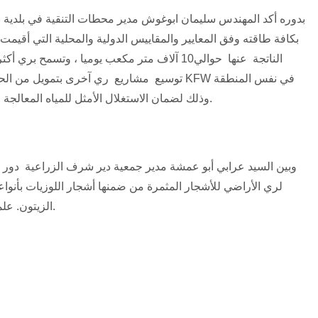
بدوره أكد المهندس سليمان ابوغوش مدير محطات التنقية في بلدية ن
بكافة طاقته وفق المعايير والمقاييس الدولية والمحلية التي أقيمت 
توسيع مشاريع ري آخرى بتمويل من الحكومة الألمان
وذلك لضمان الاستغلال الأمثل للمياه المعالجة الناتجة عن المحطةـ وتحسين دخل المزارعين.
وبين السيد عرابي أبو عمشة مدير جمعية دير شرف الزراعية دور ال
لري الأراضي للأشجار المثمرة من ضمنها أشجار اللوزيات بأنواعه
الزيتون. علما أن الجمعية تضم في عضويتها 7 قرى أخرى.