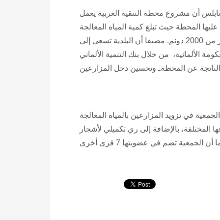
ابلس أن مشروع محطة التنقية الغربية يعمل
عليها المحطة حيث تبلغ كمية المياه المعالجة
الناتجة عنها حوالي10 آلاف متر مكعب يوميا ، وتسمح بري أكثر من 2000 دونم. مضيفا أن البلدية تسعى إلى
ية، من خلال بنك التنمية الألماني KFW في نفس المنطقة
جمعية في تزويد المزارعين بالمياه المعالجة
ا المختلفة، بالإضافة إلى ري تكميلي لأشجار