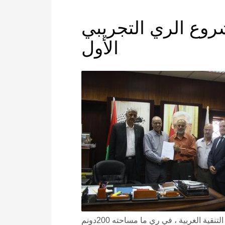
شروع الري التجريبي
الأول
لمشروع إعادة الاستخدام التجريبي للمياه المعالجة الناتجة عن محطة التنقية الغربية ، في ري ما مساحته 200دونم