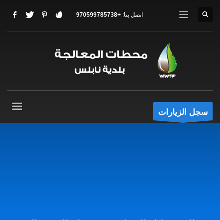
اتصل بنا:
+970599785738
سجل الزيارات