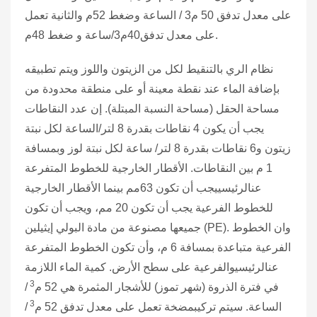
على معدل تدفق 50 م3 / الساعة وضغط 52م والثانية تعمل
على معدل تدفق40م3/ساعة و ضغط 48م.
نظام الري بالتنقيط لكل من الزيتون واللوز ويتم تطبيقه
بإضافة الماء عند نقطة معينة أو على منطقة محدودة من
مساحة الحقل (مساحة النسبة المبتلة). إن عدد النقاطات
يجب أن يكون 4 نقاطات بقدرة 8 لتر/الساعة لكل نبتة
زيتون و6 نقاطات بقدرة 8 لتر/ ساعة لكل نبتة لوز وبمسافة
1 م بين النقاطات. الأقطار الخارجية للخطوط المتفرعة
عنالرئيسييجب أن تكون 63مم بينما الأقطار الخارجية
للخطوط الفرعية يجب أن تكون 20 مم، ويجب أن تكون
جميعها مصنوعة من مادة البولي إيثيلين (PE). وان الخطوط
الفرعية متباعدة بمسافة 6 م، وأن تكون الخطوط المتفرعة
عنالرئيسيوالفرعية على سطح الأرض. كمية الماء اللازمة
3
في فترة الذروة (شهر تموز) للأشجار المثمرة هي 52 م
/
3
الساعة. سيتم تركيبمضخة تعمل على معدل تدفق 52 م
/