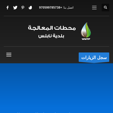
اتصل بنا:
+970599785738
سجل الزيارات