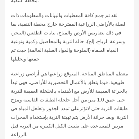
محطة التنقيةً.
لقد تم جمع كافة المعطيات والبيانات والمعلومات ذات
الصلة بالأراضي الزراعية المقترحة خارج محطة التنقية، بما
في ذلك تضاريس الأرض والمناخ، بيانات الطقس (التبخر،
وسرعة الرياح، إلخ)، حالة التربة والمحاصيل وكمية ونوعية
المياه المنقاه (الملوحة والمواد الصلبة العالقة) حيث تم
جمعها وتحليلها.
معظم المناطق المتاحة، المتوقع زراعتها هي أراضي زراعية
طبيعية. فيما يتعلق بالأعمال التحضيرية للأراضي، فهي تبدأ
بالحراثة العميقة للأرض مع الأهتمام بالخلخلة العميقة للتربة
حتى عمق 1.0 متر،من أجل خلخلة الطبقات القاسية ومزج
طبقات التربة حتى لاتؤثرعلى تمدد الجذور وتغلغل المياه في
التربة. وبعد حراثة الأرض يتم تهيئة التربة بإستخدام المحراث
مرتين للمساعدة على تفتيت الكتل الكبيرة من التربة قبل
الزراعة.