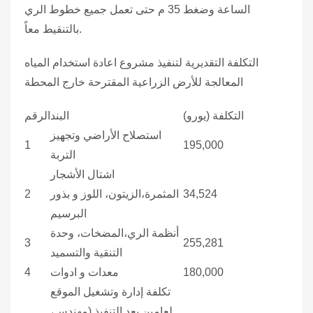
الساعة وضغط 35 م حتى تعمل جميع خطوط الري
بالتنقيط معاً.
التكلفة التقديرية لتنفيذ مشروع اعادة استخدام المياه
المعالجة للأرض الزراعية المقترحة خارج المحطة
التكلفة (يورو)
البند
الرقم
استصلاح الأراضي وتجهيز
1
195,000
التربة
اشتال الأشجار
34,524
المثمرة،الزيتون، اللوز و بذور
2
البرسيم
أنظمة الري،المضخات، وحدة
3
255,281
التنقية والتسميد
180,000
معدات و ادوات
4
تكلفة إدارة وتشغيل الموقع
لعامين بعد التنفيذ (مهندس،