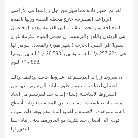
لقد تم اختيار ثلاثة محاصيل من أجل زراعتها في الأراضي
الزراعية المقترحة خارج محطة التنقية وريها بالمياه
المعالجة من محطة تنقية نابلس الغربية وهذه المحاصيل
هي الزيتون واللوز والبرسيم. إن مجمل المياه اللازمة للري
سنويا” في الفترة الحرجة ( شهر تموز) والمعدل اليومي لها
3
3
هي: 257,224 م
/ السنة وشهرياً 26,593 م
/ الشهر ويومياً
3
/ اليوم.
858 م
ان شروط زراعه البرسيم هي شروط خاصة ودقيقة وذلك
لضمان الإنبات السليم وتطور نباتات البرسيم. اثنين من
الشروط الأساسية لإنشاء إنبات جيد للبرسيم هي ايجاد
مستنبتات نظيفة (خالية نسبيا من المخلفات) وذات أسطح
ناعمة وموحدة. الأهتمام والعناية أثناء البذر وبعد ذلك سوف
تؤدي الى اتصال جيد للتربة مع البذورمما يعني إنباتا جيدا
للبذور لها.