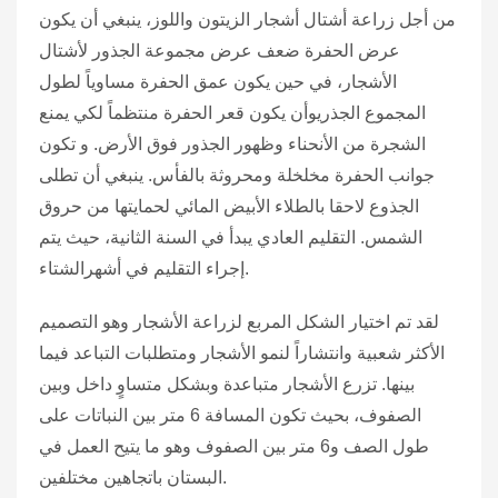
من أجل زراعة أشتال أشجار الزيتون واللوز، ينبغي أن يكون
عرض الحفرة ضعف عرض مجموعة الجذور لأشتال
الأشجار، في حين يكون عمق الحفرة مساوياً لطول
المجموع الجذريوأن يكون قعر الحفرة منتظماً لكي يمنع
الشجرة من الأنحناء وظهور الجذور فوق الأرض. و تكون
جوانب الحفرة مخلخلة ومحروثة بالفأس. ينبغي أن تطلى
الجذوع لاحقا بالطلاء الأبيض المائي لحمايتها من حروق
الشمس. التقليم العادي يبدأ في السنة الثانية، حيث يتم
إجراء التقليم في أشهرالشتاء.
لقد تم اختيار الشكل المربع لزراعة الأشجار وهو التصميم
الأكثر شعبية وانتشاراً لنمو الأشجار ومتطلبات التباعد فيما
بينها. تزرع الأشجار متباعدة وبشكل متساوٍ داخل وبين
الصفوف، بحيث تكون المسافة 6 متر بين النباتات على
طول الصف و6 متر بين الصفوف وهو ما يتيح العمل في
البستان باتجاهين مختلفين.