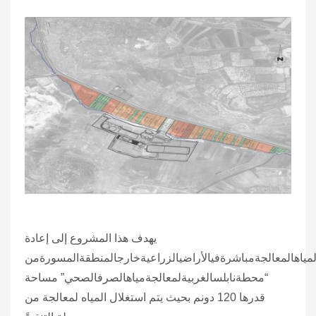
يهدف هذا المشروع إلى إعادة
لمياهالمعالجةمباشرةفيالأراضيالزراعيةخارجالمنطقةالمسورةمن
“محطةنابلسالغربيةلمعالجةمياهالصرفالصحي” مساحة
قدرها 120 دونم بحيث يتم استغلال المياه لمعالجة من