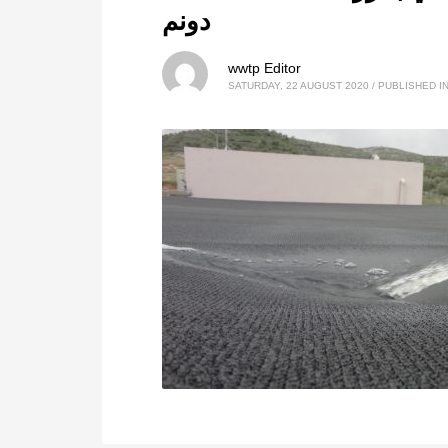
دونم
wwtp Editor
SATURDAY, 22 AUGUST 2020
/
PUBLISHED I