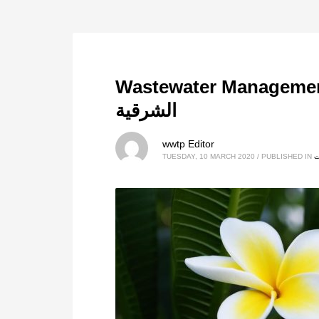
Wastewater M مشروع محطة التنقية
الشرقية
wwtp Editor
ت
PUBLISHED IN
/
TUESDAY, 10 MARCH 2020