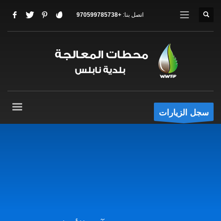
اتصل بنا:
+970599785738
سجل الزيارات