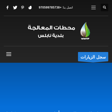
اتصل بنا:
+970599785738
سجل الزيارات