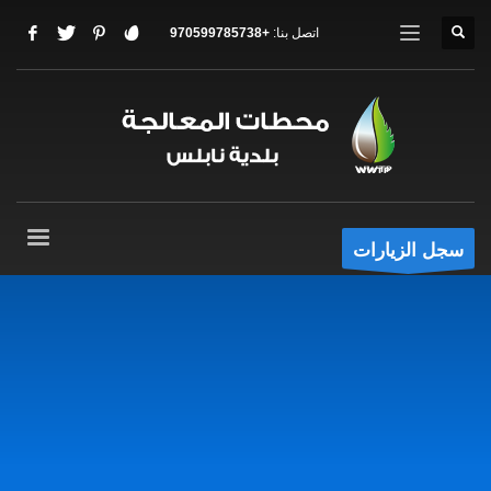
اتصل بنا:
+970599785738
سجل الزيارات